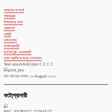
আমাদের সম্পর্কে
পাঠ্যক্রম
শিক্ষকদের তথ্য
প্রকাশনা
রেজাল্ট
ডাউনলোড
ফটোগ্যালারী
NTVQF ওয়েবসাইট
তথ্য প্রাপ্তির জন্য যোগাযোগ
Text size A A AColor C C C C
সর্ব-শেষ হাল-নাগাদ: ১৯ August ২০১৯
ফটো্গ্যালারী
IMG_20190317_122435 (1)