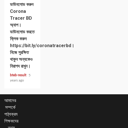
ডাউনলোড করুন
Corona
Tracer BD
অ্যাপ।
ডাউনলোড করতে
ক্লিক করুন
https://bit.ly/coronatracerbd।
নিজে সুরক্ষিত
থাকুন অন্যকেও
নিরাপদ রাখুন।
bteb-result
5
years ago
আমাদের
সম্পর্কে
পাঠ্যক্রম
শিক্ষকদের